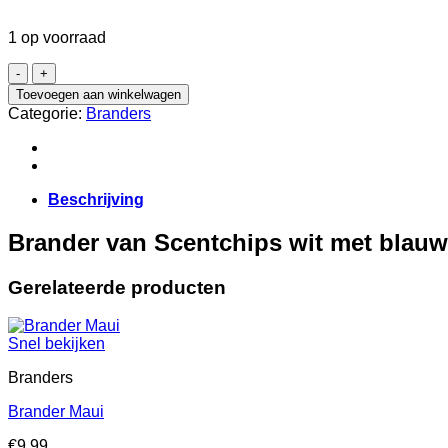
€7.50.
€5.00.
1 op voorraad
Brander
Scentchips
Toevoegen aan winkelwagen
wit
Categorie:
Branders
met
blauwe
streepjes
aantal
Beschrijving
Brander van Scentchips wit met blauw
Gerelateerde producten
Snel bekijken
Branders
Brander Maui
€
9.99