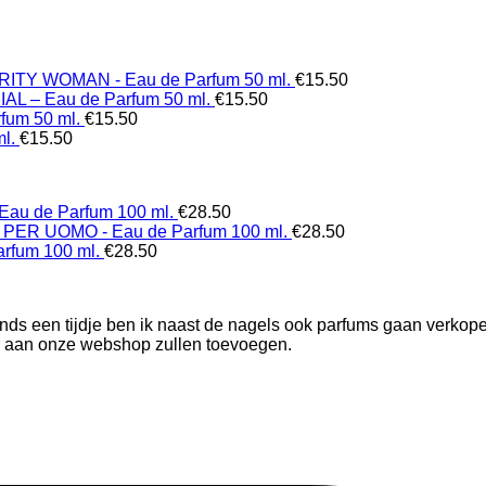
ITY WOMAN - Eau de Parfum 50 ml.
€
15.50
L – Eau de Parfum 50 ml.
€
15.50
fum 50 ml.
€
15.50
l.
€
15.50
au de Parfum 100 ml.
€
28.50
PER UOMO - Eau de Parfum 100 ml.
€
28.50
rfum 100 ml.
€
28.50
nds een tijdje ben ik naast de nagels ook parfums gaan verkope
r aan onze webshop zullen toevoegen.
om