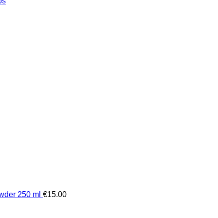
ps
wder 250 ml
€
15.00