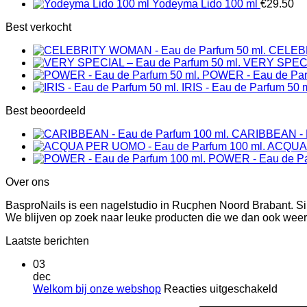
Yodeyma Lido 100 ml
€
29.50
Best verkocht
CELEBR
VERY SPECIA
POWER - Eau de Par
IRIS - Eau de Parfum 50 m
Best beoordeeld
CARIBBEAN - E
ACQUA 
POWER - Eau de Pa
Over ons
BasproNails is een nagelstudio in Rucphen Noord Brabant. Si
We blijven op zoek naar leuke producten die we dan ook wee
Laatste berichten
03
dec
voor
Welkom bij onze webshop
Reacties uitgeschakeld
Welk