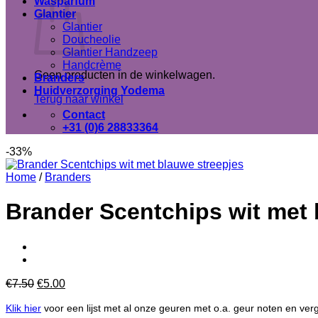
Wasparfum
Glantier
Glantier
Doucheolie
Glantier Handzeep
Handcrème
Geen producten in de winkelwagen.
Branders
Huidverzorging Yodema
Terug naar winkel
Contact
+31 (0)6 28833364
-33%
Home
/
Branders
Brander Scentchips wit met 
Oorspronkelijke
Huidige
€
7.50
€
5.00
prijs
prijs
Klik hier
was:
voor een lijst met al onze geuren met o.a. geur noten en verg
is: