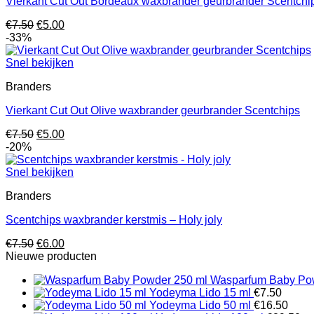
Vierkant Cut Out Bordeaux waxbrander geurbrander Scentchi
Oorspronkelijke
Huidige
€
7.50
€
5.00
prijs
prijs
-33%
was:
is:
€7.50.
€5.00.
Snel bekijken
Branders
Vierkant Cut Out Olive waxbrander geurbrander Scentchips
Oorspronkelijke
Huidige
€
7.50
€
5.00
prijs
prijs
-20%
was:
is:
€7.50.
€5.00.
Snel bekijken
Branders
Scentchips waxbrander kerstmis – Holy joly
Oorspronkelijke
Huidige
€
7.50
€
6.00
prijs
prijs
Nieuwe producten
was:
is:
Wasparfum Baby Po
€7.50.
€6.00.
Yodeyma Lido 15 ml
€
7.50
Yodeyma Lido 50 ml
€
16.50