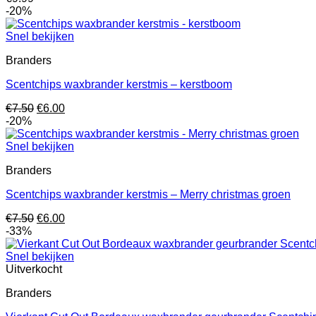
-20%
Snel bekijken
Branders
Scentchips waxbrander kerstmis – kerstboom
Oorspronkelijke
Huidige
€
7.50
€
6.00
prijs
prijs
-20%
was:
is:
€7.50.
€6.00.
Snel bekijken
Branders
Scentchips waxbrander kerstmis – Merry christmas groen
Oorspronkelijke
Huidige
€
7.50
€
6.00
prijs
prijs
-33%
was:
is:
€7.50.
€6.00.
Snel bekijken
Uitverkocht
Branders